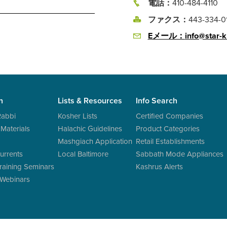
電話：
410-484-4110
ファクス：
443-334-0
Eメール：
info@star-k
n
Lists & Resources
Info Search
Rabbi
Kosher Lists
Certified Companies
 Materials
Halachic Guidelines
Product Categories
Mashgiach Application
Retail Establishments
urrents
Local Baltimore
Sabbath Mode Appliances
raining Seminars
Kashrus Alerts
 Webinars