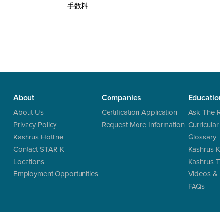
手数料
About
Companies
Educatio
About Us
Certification Application
Ask The 
Privacy Policy
Request More Information
Curricular
Kashrus Hotline
Glossary
Contact STAR-K
Kashrus K
Locations
Kashrus T
Employment Opportunities
Videos &
FAQs