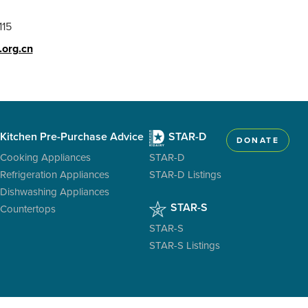
115
.org.cn
Kitchen Pre-Purchase Advice
STAR-D
DONATE
Cooking Appliances
STAR-D
Refrigeration Appliances
STAR-D Listings
Dishwashing Appliances
STAR-S
Countertops
STAR-S
STAR-S Listings